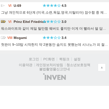
VI
U-69
4.5
그냥 개인적으로 6단계 (미국,소련,독일,영국,이탈리아) 잠수함 중 제일 무난하게 플레이 할 만하다? 잠수 배터리 시간이나 충전, 어뢰 파워, 소모품 시간 등 무난하게 플레이 함.
VI
Prinz Eitel Friedrich
3.0
워스파이트와 같이 제일 탈만함 웨버도 좋지만 이게 더 빨라서 덜 답답합니다 근거리 아닌 이상 고폭만 쓰세요
VIII
Mogami
3.4
첫판이 9~10탑 시작한지 약 2분동안 숨지도 못했는데 시나노가 피 절반 날리고 키어사지 장바르한테 다굴맞아 포 한번 못쏘고 가라앉음. 진짜 좆같다
로그인
PC화면
퀵링크
설정
청소년보호정책
이용약관
개인정보처리방침
▲
불법촬영물신고안내
(주)
인
벤