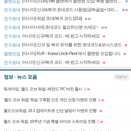
(아시아) [TDN] Van 클랜에서 클랜원 모집! 폭풍 클랜전 참여하실분도 환영합니다!
클랜모집
N
[아시아] 신규&복귀 초대코드 사용법(공짜골쉽+크리딧)
친구초대
N
H
[아시아] 워쉽 초대/복귀 코드 [15.6]
친구초대
N
H
[아시아서버] 초대코드 필요하신분 쓰세요~
친구초대
N
H
아시아] 신규/복귀 코드 - 배 받고 시작하세요
친구초대
H
[아시아] 신규 및 복귀 유저를 위한 초대코드&보너스코드
친구초대
H
[아시아] KUF - Korea Uncle Fleet 에서 클랜원 모집합니다
클랜모집
H
아시아] 신규/복귀 코드 - 배 받고 시작하세요
친구초대
H
정보 · 뉴스 모음
더보기+
워게이밍, '월드 오브 워쉽: 레전드' PC 버전 출시
1
H
'월드 오브 워쉽' 독일 구축함 건조 개인 선창 이벤트 진행
1
H
월드오브워쉽, 15.1 업데이트로 신년 달맞이 이벤트 진행
H
월드 오브 워쉽, 10주년 기념 특별 라이브 스트리밍 진행
1
H