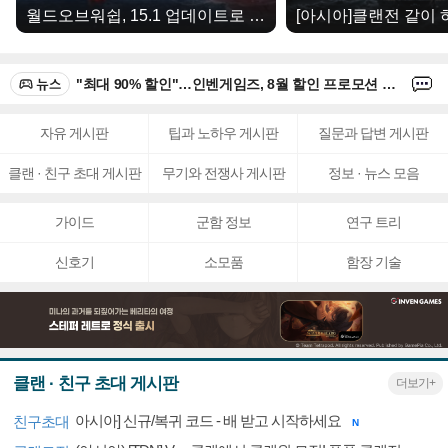
월드오브워쉽, 15.1 업데이트로 신년 달맞이 이벤트 진행
category
comment
'비튼 패스', 2027년 콘솔·PC 발매
icon
icon
category
comm
"최대 90% 할인"…인벤게임즈, 8월 할인 프로모션 개시
icon
icon
category
comme
자유 게시판
팁과 노하우 게시판
질문과 답변 게시판
모바일 MMOTPS '더 디비전 리서전스', 6일 스팀에도 출시
2
icon
icon
클랜 · 친구 초대 게시판
무기와 전쟁사 게시판
정보 · 뉴스 모음
category
comm
팬텀 블레이드 제로, 12일 예약판매 개시…신규 트레일러 공개 예정
icon
icon
가이드
군함 정보
연구 트리
category
commen
PS5 실물 패키지에 '디스크 중단' 안내 스티커 붙었다
icon
icon
신호기
소모품
함장 기술
category
comment
'비튼 패스', 2027년 콘솔·PC 발매
icon
icon
클랜 · 친구 초대 게시판
더보기+
아시아] 신규/복귀 코드 - 배 받고 시작하세요
친구초대
N