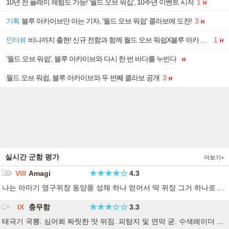
10년 전 플레이 체험도 가능! '월드 오브 워십', 10주년 이벤트 시작
1
H
블루 아카이브만 아는 기자, '월드 오브 워쉽' 콜라보에 도전!
기획
3
H
비나까지 출현! 신규 전함과 함께 월드 오브 워쉽X블루 아카이브
인터뷰
1
H
'월드 오브 워쉽', 블루 아카이브와 다시 한 번 바다를 누빈다
H
월드 오브 워쉽, 블루 아카이브와 두 번째 콜라보 공개
3
H
실시간 군함 평가
더보기+
VIII
Amagi
4.3
나는 아마기 영구위장 동양풍 성채 하나 얻어서 딱 위장 그거 하나로 만 만족하고 있음. ㅇㅇ
IX
충무함
3.3
태극기 국뽕. 심어뢰 짜릿한 맛 뒤짐. 피탐지 및 연막 굳. 수색레이더 잡히면 좆밥 빠르게 움직이는 함포 회전 굳 빠르게 장전 되는 함포 굳 포탄 포물선이 커서 조준 잘~