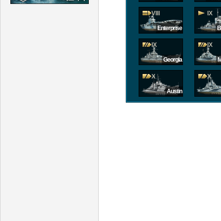
VIII
IX
Enterprise
B
IX
IX
Georgia
M
X
X
Austin