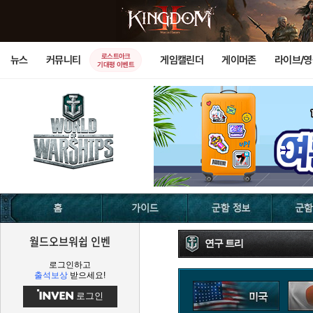
로스트아크
뉴스
커뮤니티
게임캘린더
게이머존
라이브/
기대평 이벤트
월드오브워쉽 인벤
연구 트리
로그인하고
출석보상
받으세요!
로그인