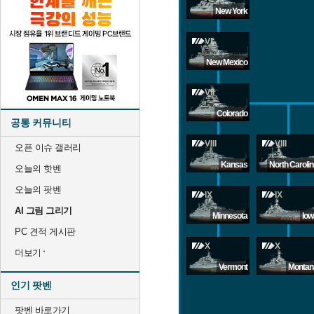
New York
VI
New Mexico
VII
Colorado
공통 커뮤니티
VIII
VIII
오픈 이슈 갤러리
Kansas
North Caroli
오늘의 핫벤
오늘의 팟벤
IX
IX
AI 그림 그리기
Minnesota
Iow
PC 견적 게시판
X
X
더보기
Vermont
Montan
인기 팟벤
팟벤 바로가기