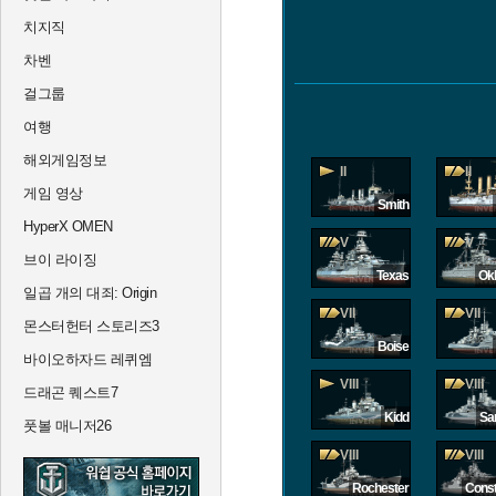
치지직
차벤
걸그룹
여행
해외게임정보
II
II
게임 영상
Smith
HyperX OMEN
V
V
브이 라이징
Texas
Ok
일곱 개의 대죄: Origin
VII
VII
몬스터헌터 스토리즈3
Boise
바이오하자드 레퀴엠
VIII
VIII
드래곤 퀘스트7
Kidd
Sa
풋볼 매니저26
VIII
VIII
Rochester
Const