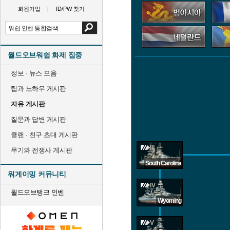
회원가입
ID/PW 찾기
월드오브워쉽 화제 집중
정보 · 뉴스 모음
팁과 노하우 게시판
자유 게시판
질문과 답변 게시판
클랜 · 친구 초대 게시판
III
무기와 전쟁사 게시판
South Carolina
워게이밍 커뮤니티
IV
월드오브탱크 인벤
Wyoming
V