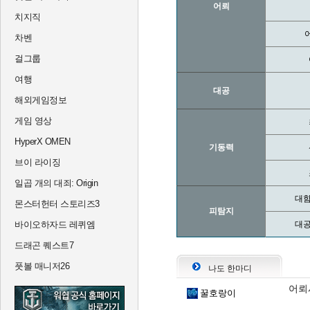
어뢰
치지직
차벤
걸그룹
여행
대공
해외게임정보
게임 영상
HyperX OMEN
기동력
브이 라이징
일곱 개의 대죄: Origin
대함
몬스터헌터 스토리즈3
피탐지
바이오하자드 레퀴엠
대공
드래곤 퀘스트7
풋볼 매니저26
나도 한마디
어뢰
꿀호랑이