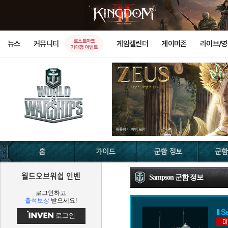
로스트아크
뉴스
커뮤니티
게임캘린더
게이머존
라이브/
기대평 이벤트
월드오브워쉽 인벤
Sampson 군함 정보
로그인하고
출석보상
받으세요!
II 
로그인