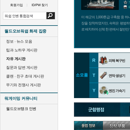
회원가입
ID/PW 찾기
미 해군의 1,000톤급 구축함 중 하
장을 장착하였지만, 속력은 평범하
로 배치하여 선체 한 편에서 절반만 
월드오브워쉽 화제 집중
정보 · 뉴스 모음
팁과 노하우 게시판
자유 게시판
R
피해 복구반
질문과 답변 게시판
소모품
T
연막 생성기
클랜 · 친구 초대 게시판
무기와 전쟁사 게시판
Y
엔진 가속기
워게이밍 커뮤니티
월드오브탱크 인벤