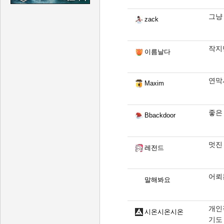
그냥
zack
작지
이름날다
연막
Maxim
좋은
Bbackdoor
멋진
레전드
어뢰
말해봐요
개인
시온시온시온
기도 