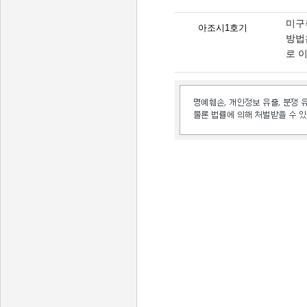
미구
아조시1호기
방법
로 