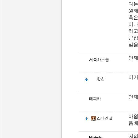
다는
원래
축은
이나
하고
근접
맞을
언제
서쪽하느을
이거
핫친
언제
테피카
아쉽
스타엔젤
음배
저의
Nichole