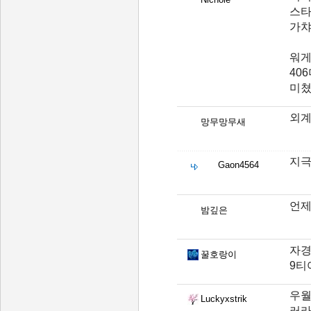
스타
가챠
워게
40
미쳤
외계
망무망무새
지극
Gaon4564
언제
밤깊은
자경
꿀호랑이
9티
우월
Luckyxstrik
러라