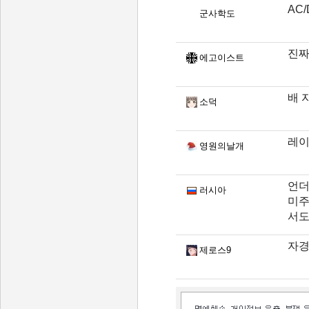
AC/
군사학도
진짜
에고이스트
배 
소덕
레이
영원의날개
언더
러시아
미주
서도
자경
제로스9