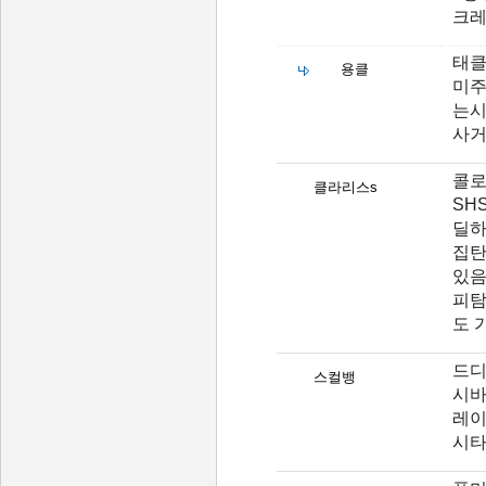
크레
태클
용클
미주
는
사거
콜로
클라리스s
SH
딜하
집탄
있음
피탐
도 
드디어
스컬뱅
시바
레이
시타