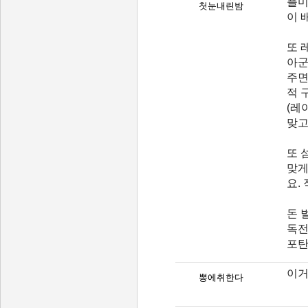
플미
첫눈내린밤
이 
또 
아군
주면
적 
(레
맞고
또 
맞게
요.
돈 
독전
포탄
이거
뽕에취한다