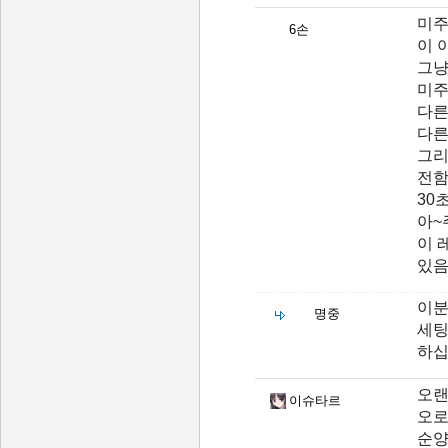
미주
6손
이 
그냥
미주
다른
다른
그리
전함
30
아~
이 
있
이분
명중
세팅
하
오랜
이슈타르
오로
순양