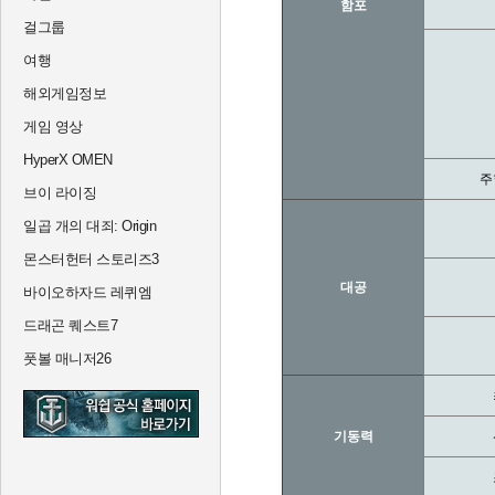
함포
걸그룹
여행
해외게임정보
게임 영상
HyperX OMEN
주
브이 라이징
일곱 개의 대죄: Origin
몬스터헌터 스토리즈3
대공
바이오하자드 레퀴엠
드래곤 퀘스트7
풋볼 매니저26
기동력