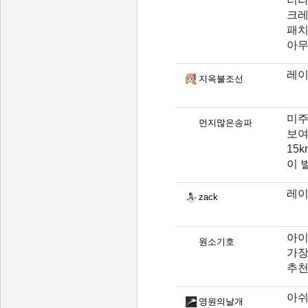
크레
패치
아무
레이
지옥불조선
미주
먼지많은송파
보여
15
이 
레이
zack
아이
원소기호
가장
추
아쉬
영원의날개