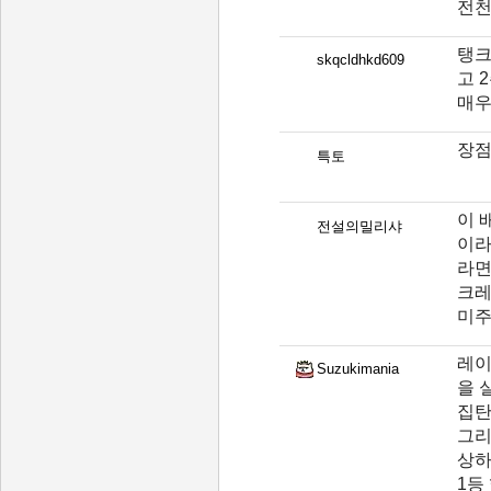
전천
탱크
skqcldhkd609
고 
매우
장점
특토
이 
전설의밀리샤
이라
라면
크레
미주
레이
Suzukimania
을 
집탄
그리
상
1등