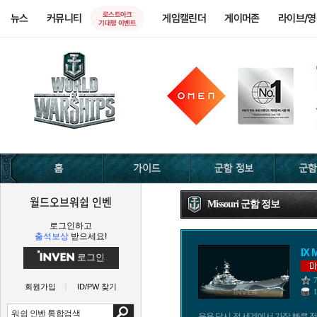
로스트아크
뉴스
커뮤니티
게임캘린더
게이머존
라이브/
기대평 이벤트
월드오브워쉽 인벤
Missouri 군함 정보
로그인하고
출석보상
받으세요!
IX 
로그인
회원가입
ID/PW 찾기
운용 당시 전 세계에서 가장 빠른 전