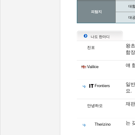
대함
피탐지
대공
나도 한마디
왕초
진포
함장
얘 
Valikie
일반
Frontiers
요.
재판
안녕하오
는 
Therizino