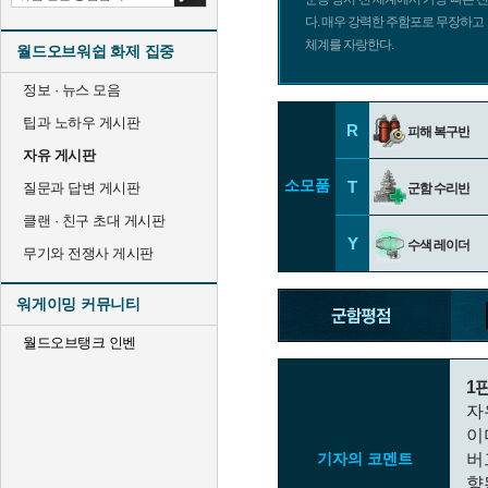
다. 매우 강력한 주함포로 무장하고
체계를 자랑한다.
월드오브워쉽 화제 집중
정보 · 뉴스 모음
팁과 노하우 게시판
R
피해 복구반
자유 게시판
소모품
T
질문과 답변 게시판
군함 수리반
클랜 · 친구 초대 게시판
Y
수색 레이더
무기와 전쟁사 게시판
워게이밍 커뮤니티
월드오브탱크 인벤
1
자
이
기자의 코멘트
버
향