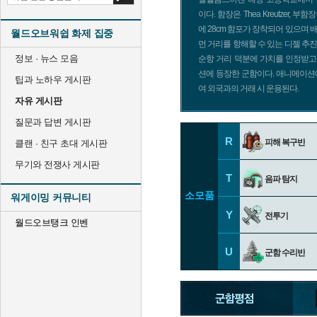
이다. 함장은 Thea Kreutzer, 부함
에 28cm 함포가 장착되어 있으며
월드오브워쉽 화제 집중
먼 거리를 항해할 수 있는 디젤 추
정보 · 뉴스 모음
순항 거리 덕분에 가치를 인정받고 
션에 등장한 군함이다. 애니메이션
팁과 노하우 게시판
여 외국과의 거래 시 운용된다.
자유 게시판
질문과 답변 게시판
R
피해 복구반
클랜 · 친구 초대 게시판
무기와 전쟁사 게시판
T
음파 탐지
소모품
워게이밍 커뮤니티
Y
전투기
월드오브탱크 인벤
U
군함 수리반