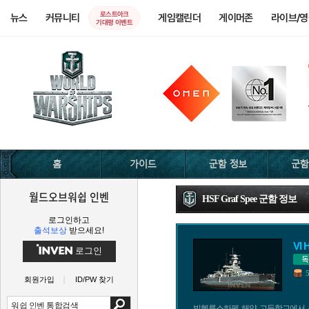
로스트아크
뉴스
커뮤니티
게임캘린더
게이머존
라이브/
기대평 이벤트
월드오브워쉽 인벤
HSF Graf Spee 군함 정보
로그인하고
출석보상
받으세요!
VI 
로그인
회원가입
ID/PW 찾기
빌헬름스하펜 해양 고등학교에서 운용