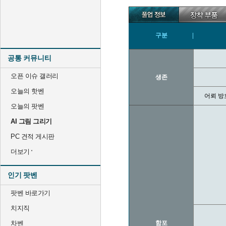
구분
공통 커뮤니티
오픈 이슈 갤러리
생존
오늘의 핫벤
어뢰 방
오늘의 팟벤
AI 그림 그리기
PC 견적 게시판
더보기
인기 팟벤
팟벤 바로가기
치지직
차벤
함포