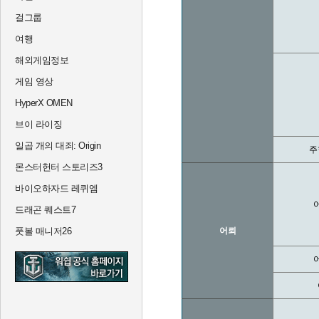
걸그룹
여행
해외게임정보
게임 영상
HyperX OMEN
브이 라이징
일곱 개의 대죄: Origin
주
몬스터헌터 스토리즈3
바이오하자드 레퀴엠
드래곤 퀘스트7
풋볼 매니저26
어뢰