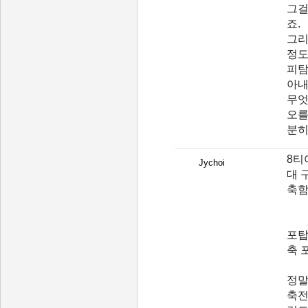
그걸
죠.
그리
정도
피탐
아내
무엇
오를
분히
8티
Jychoi
대 
축함
포탑
축 
정말
축전