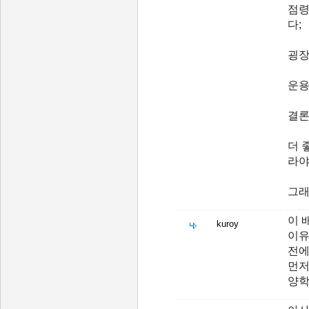
점령
다;
굉장
운용
결론
더 
라야
그래
이 
kuroy
이유
전에
먼저
양학