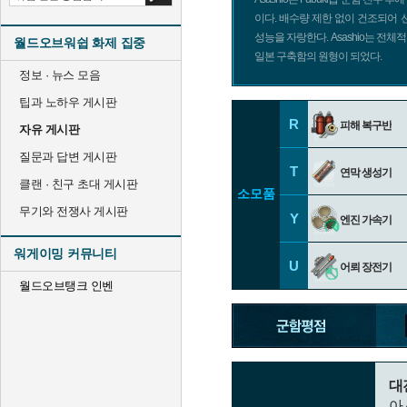
이다. 배수량 제한 없이 건조되어 
성능을 자랑한다. Asashio는 전
월드오브워쉽 화제 집중
일본 구축함의 원형이 되었다.
정보 · 뉴스 모음
팁과 노하우 게시판
R
피해 복구반
자유 게시판
질문과 답변 게시판
T
연막 생성기
클랜 · 친구 초대 게시판
소모품
무기와 전쟁사 게시판
Y
엔진 가속기
워게이밍 커뮤니티
U
어뢰 장전기
월드오브탱크 인벤
대
아