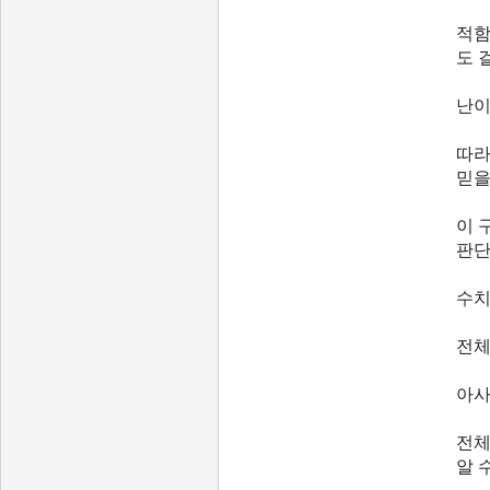
적함
도 
난이
따라
믿을
이 
판단
수치
전체
아사
전체
알 