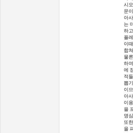
시오
문이
아사
는 
하고
플레
이때
합쳐
물론
하며
에 
적들
뽑기
이므
아사
이용
을 
명심
또한
을 