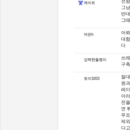
전함
케이트
그냥
반대
그때
어뢰
여은h
대함
다
쓰레
강력한돌멩이
구축
절대
토미3203
원과
레이
아라
전을
면 
무조
제외
다고