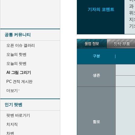
과
기자의 코멘트
위
지
기
공통 커뮤니티
오픈 이슈 갤러리
오늘의 핫벤
구분
오늘의 팟벤
AI 그림 그리기
생존
PC 견적 게시판
더보기
인기 팟벤
팟벤 바로가기
함포
치지직
차벤