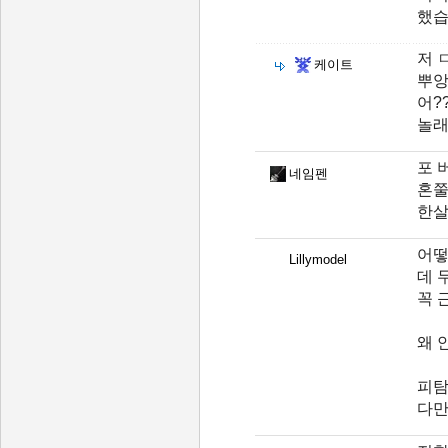
했
저 
케이트
뿌앙
어??.
놀래
포 
네임펜
혼
한살
어떻
Lillymodel
데 
꼭 
왜 
피탐
다만