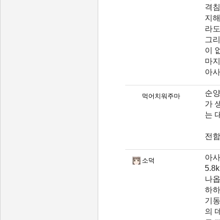
격침
지해
라도
그리
이 
마지
아사
순양
먹어치워주마
가 
는 
전함
아사
소덕
5.
나옵
하하
기동
의 