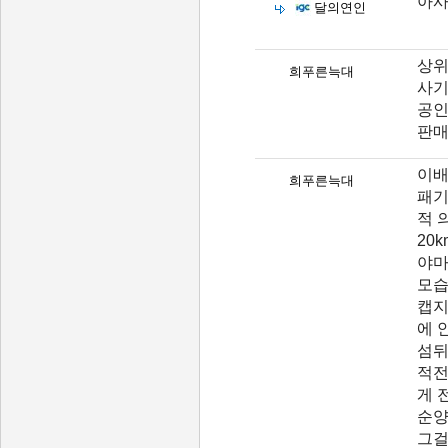
아사
달의연인
상위
희푸른늑대
사기
공인
판매
이배
희푸른늑대
패기
적 
20
야마
모습
캡지
에 
섬뒤
적전
게 
순양
그걸