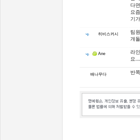
다면
요즘
기가
팀원
히비스커시
개돌
라인
Ane
요...
반쪽
배나무다
인벤 공식 미디어 파트너 및 제휴 파트너