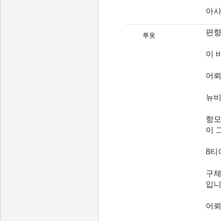
아사
편향
루옷
이 
어뢰
뉴비
항모
이 
8티
구체
입니다
어뢰