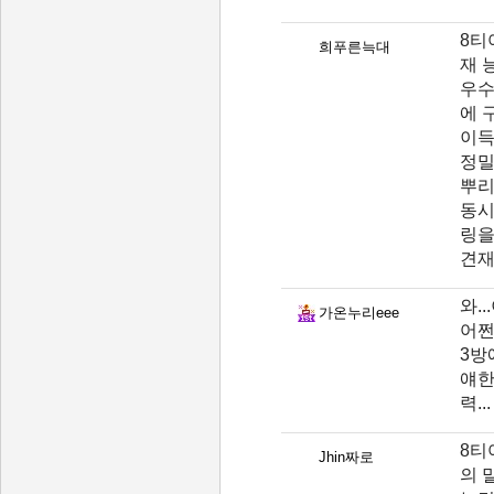
8티
희푸른늑대
재 
우수
에 
이득
정밀
뿌리
동시
링을
견재
와.
가온누리eee
어쩐
3방
얘한
력...
8티
Jhin짜로
의 