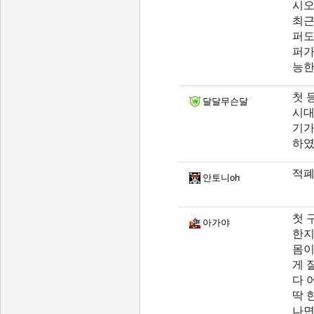
시오
최근
퍼도
퍼가
능한
첫 
달달무슨달
시대
기가
하였
적폐
안토니oh
첫 
아가야
한지
몸이
게 
다 
딱 
나면