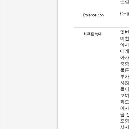
는걸
OP
Poleposition
몇번
희푸른늑대
미친
아사
에게
아사
축함
물론
투가
하찮
들어
보여
과도
아사
을 
포함
사시