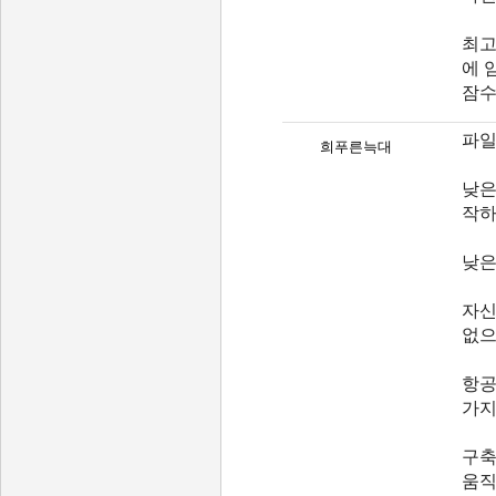
최고
에 
잠수
파일
희푸른늑대
낮은
작하
낮은
자신
없
항공
가지
구축
움직