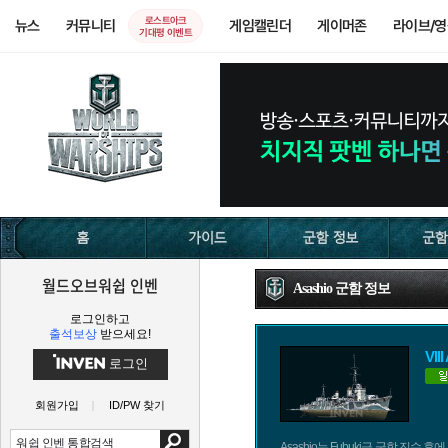
로스트아크
뉴스
커뮤니티
게임캘린더
게이머존
라이브/
기대평 이벤트
월드오브워쉽 인벤
Asashio 군함 정보
로그인하고
출석보상
받으세요!
VII
로그인
회원가입
ID/PW 찾기
Asashio는 Fubuki급 군함 진수