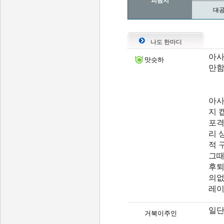
피탐지
대공
나도 한마디
아사
맛슷하
만
아사
지 
포격
리 
적 
그때
후퇴
의없
레이
일단
거북이주인