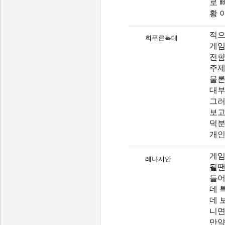
로 
황 
적으
희푸른늑대
게임
전함
주제
물론
대부
그러
보고
덕분
개인
게임
레나시안
될땐
들어
데 
데 
니면
만약