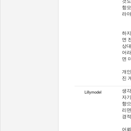
것도
항모
라야 
하지
면 
상대
어라
면 
개인
진 
생각
Lillymodel
자기
향으
리면
경적
어뢰