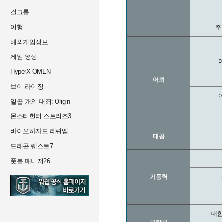
걸그룹
여행
주
해외게임정보
게임 영상
HyperX OMEN
어뢰
브이 라이징
일곱 개의 대죄: Origin
몬스터헌터 스토리즈3
바이오하자드 레퀴엠
대공
드래곤 퀘스트7
풋볼 매니저26
기동력
대함