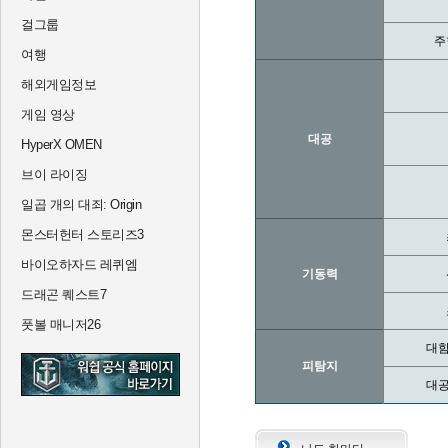
걸그룹
주
여행
해외게임정보
게임 영상
대공
HyperX OMEN
브이 라이징
일곱 개의 대죄: Origin
몬스터헌터 스토리즈3
바이오하자드 레퀴엠
기동력
드래곤 퀘스트7
풋볼 매니저26
대함
피탐지
대공