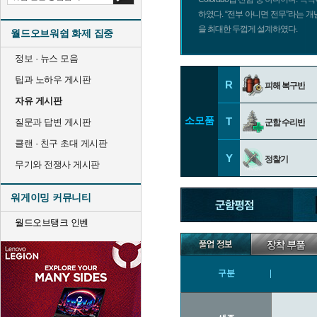
하였다. “전부 아니면 전무”라는 
을 최대한 두껍게 설계하였다.
월드오브워쉽 화제 집중
정보 · 뉴스 모음
팁과 노하우 게시판
R
피해 복구반
자유 게시판
소모품
T
질문과 답변 게시판
군함 수리반
클랜 · 친구 초대 게시판
Y
정찰기
무기와 전쟁사 게시판
워게이밍 커뮤니티
월드오브탱크 인벤
구분