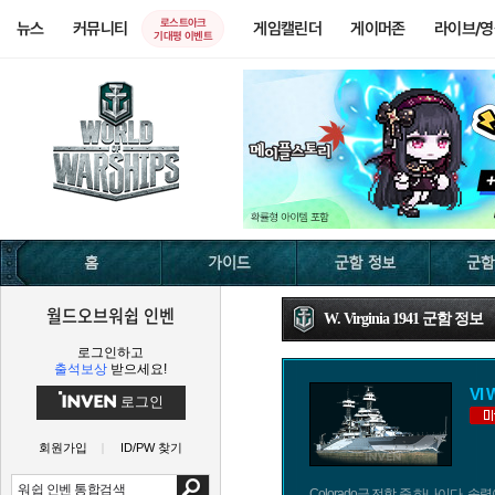
로스트아크
뉴스
커뮤니티
게임캘린더
게이머존
라이브/
기대평 이벤트
월드오브워쉽 인벤
W. Virginia 1941 군함 정보
로그인하고
출석보상
받으세요!
VI 
로그인
회원가입
ID/PW 찾기
Colorado급 전함 중 하나이다. 속