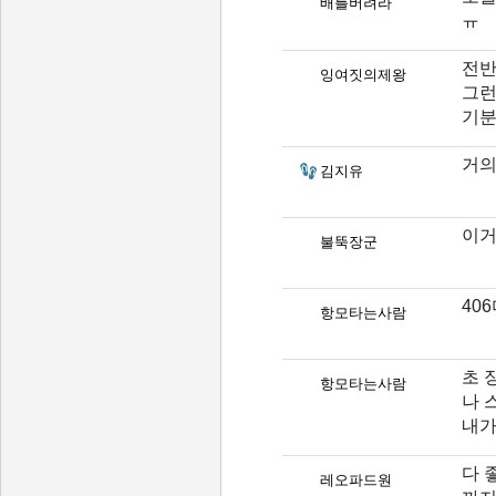
배를버려라
ㅠ
전반
잉여짓의제왕
그런
기분
거의
김지유
이거
불뚝장군
40
항모타는사람
초 
항모타는사람
나 
내가
다 
레오파드원