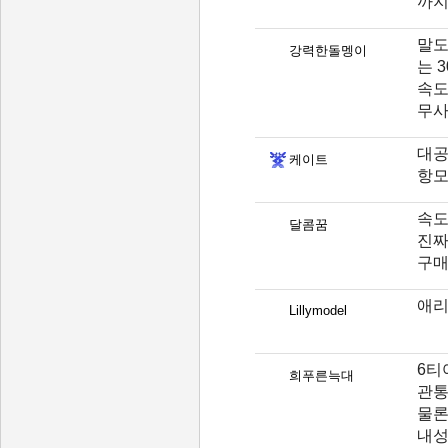
까지
말도
강력한돌멩이
는 3
속도
무
대공
케이트
항모
속도
달콤꿈
진짜
구매
애리
Lillymodel
6티
희푸른늑대
관통
물론
내성