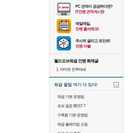
PC 견적이 궁금하다면?
IT인벤 견적게시판
매일매일,
인벤 출석체크!
주사위 굴리고 포인트!
인벤 마블
월드오브워쉽 인벤 화제글
1
야마토 전투태세
워쉽 꿀팁 여기 다 있다!
-
워쉽 기본 운영법
초보 질문 BEST 7
구축함 기본 운영법
워쉽 플레이팁 모음