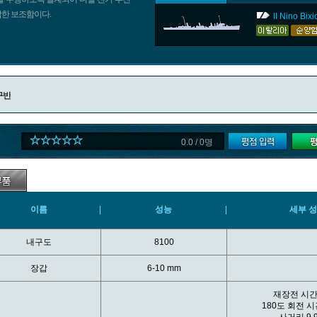
한 보조함이다.
II Nino Bixi
구반
0.0 / 0명
이름
성능
세부 
내구도
8100
장갑
6-10 mm
재장전 시
180도 회전 