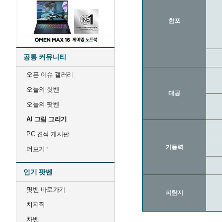
함포
공통 커뮤니티
오픈 이슈 갤러리
오늘의 핫벤
대공
오늘의 팟벤
AI 그림 그리기
PC 견적 게시판
기동력
더보기
인기 팟벤
팟벤 바로가기
피탐지
치지직
차벤