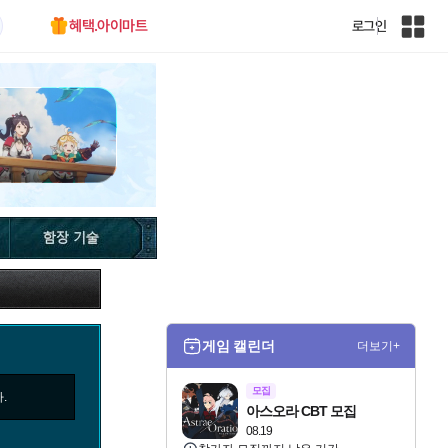
혜택.아이마트
로그인
인
벤
전
체
사
이
트
맵
게임 캘린더
더보기+
모집
.
아스오라 CBT 모집
08.19