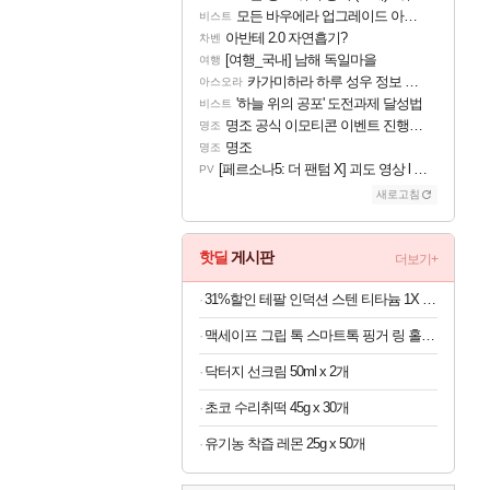
모든 바우에라 업그레이드 아이템 획득 위치 공략 (89개)
비스트
아반테 2.0 자연흡기?
차벤
[여행_국내] 남해 독일마을
여행
카가미하라 하루 성우 정보 및 주요 필모
아스오라
'하늘 위의 공포' 도전과제 달성법
비스트
명조 공식 이모티콘 이벤트 진행해봤습니다! 참여부터 추첨까지????
명조
명조
명조
[페르소나5: 더 팬텀 X] 괴도 영상 l 타카마키 안·댄싱 스타
PV
새로고침
핫딜
게시판
더보기+
31%할인 테팔 인덕션 스텐 티타늄 1X 디네토 프라이팬 28CM
맥세이프 그립 톡 스마트톡 핑거 링 홀더 아이폰 갤럭시 자석 거치대
닥터지 선크림 50ml x 2개
초코 수리취떡 45g x 30개
유기농 착즙 레몬 25g x 50개