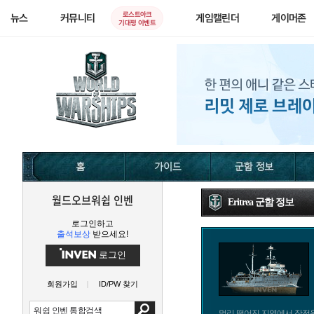
로스트아크
뉴스
커뮤니티
게임캘린더
게이머존
기대평 이벤트
월드오브워쉽 인벤
Eritrea 군함 정보
로그인하고
출석보상
받으세요!
로그인
회원가입
ID/PW 찾기
멀리 떨어진 지역에서 작전