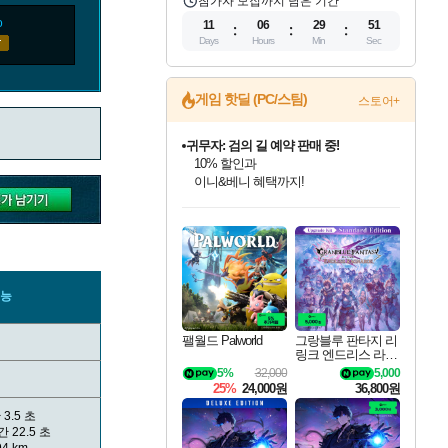
참가자 모집까지 남은 기간
o
11
06
29
50
Days
Hours
Min
Sec
게임 핫딜 (PC/스팀)
스토어+
귀무자: 검의 길 예약 판매 중!
10% 할인과
이니&베니 혜택까지!
인벤게임즈 8월 특별 할인!
드래곤소드: 어웨이크닝 입점!
문명 7 특별 할인!
마블 투혼 파이팅 소울즈 정식출시!
비스트 오브 리인카네이션 정식 출시!
커세어 코브 출시 기념 할인!
더 렐릭 퍼스트 가디언 정식 출시
베데스다 40주년 기념 할인 중!
캡콤 프렌차이즈 할인 진행 중!
캡콤 일부 상품 상시 할인
스타워즈 은하계 레이서
로블록스 기프트 카드 공식 입점
인기 퍼블리셔 모음!
스팀으로 만나는 드래곤소드!
조선&고려 DLC 출시 예정
마블 히어로 총 출동&화려한 격투!
게임프릭 신작 IP
해적'섬'을 발전시키자!
설화x하드코어 액션!
베데스다의 명작들을
몬헌, 바하 등 인기 IP를
몬헌 와일즈 & 드래곤즈 도그마2
인벤게임즈에서 10% 추가 적립
Robux를 가장 안전하고
최대 90% 할인가를 만나보세요!
네이버혜택과 함께 만나보세요!
50%할인&추가 적립까지!
네이버 포인트 혜택까지!
네이버 혜택가와 함께 예약하세요!
할인&네이버혜택으로 만나보세요!
네이버페이 혜택과 만나보세요!
40주년 프로모션으로 만나보세요!
할인가에 만나보세요!
일부 에디션 상시 할인!
혜택으로 예약 판매 중
편안하게 충전하세요
성능
팰월드 Palworld
그랑블루 판타지 리
링크 엔드리스 라그
나로크 업그레이드
5%
32,000
5,000
킷 Granblue Fantasy
25%
24,000원
36,800원
Relink Endless Ragn
arok Upgrade Kit DL
간
3.5 초
C
시간
22.5 초