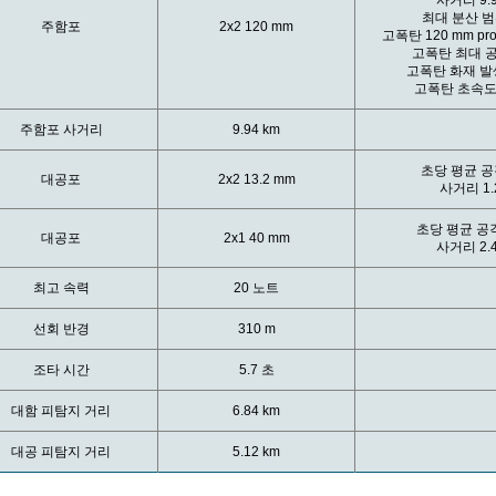
사거리
9.
최대 분산 
주함포
2x2 120 mm
고폭탄
120 mm proi
고폭탄 최대 
고폭탄 화재 
고폭탄 초속
주함포 사거리
9.94 km
초당 평균 
대공포
2x2 13.2 mm
사거리
1.
초당 평균 공
대공포
2x1 40 mm
사거리
2.
최고 속력
20 노트
선회 반경
310 m
조타 시간
5.7 초
대함 피탐지 거리
6.84 km
대공 피탐지 거리
5.12 km