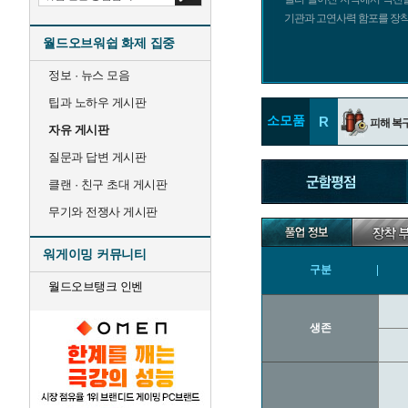
기관과 고연사력 함포를 장착
월드오브워쉽 화제 집중
정보 · 뉴스 모음
팁과 노하우 게시판
소모품
R
피해 복
자유 게시판
질문과 답변 게시판
클랜 · 친구 초대 게시판
무기와 전쟁사 게시판
워게이밍 커뮤니티
구분
월드오브탱크 인벤
생존