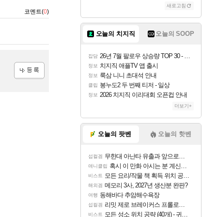
새로고침
코멘트(
0
)
오늘의 치지직
오늘의 SOOP
26년 7월 팔로우 상승량 TOP 30 - 월간 치지직
잡담
치지직 애플TV 앱 출시
정보
룩삼 니니 초대석 안내
정보
등록
봉누도2 두 번째 티저 - 일상
클립
2026 치지직 이리대회 오픈컵 안내
정보
더보기+
오늘의 팟벤
오늘의 핫벤
무한대 아난타 유출과 앞으로의 예상 (루머)
섭컬겜
혹시 이 만화 아시는 분 계신가요
애니클립
모든 요리/작물 책 획득 위치 공략 (36개) - 미식가 도전과제
비스트
메모리 3사, 2027년 생산분 완판?
해외겜
동해바다 추암해수욕장
여행
리밋 제로 브레이커스 프롤로그 테스트 후기 영상 업로드
섭컬겜
모든 성소 위치 공략 (40개) - 귀환한 영혼 도전과제
비스트