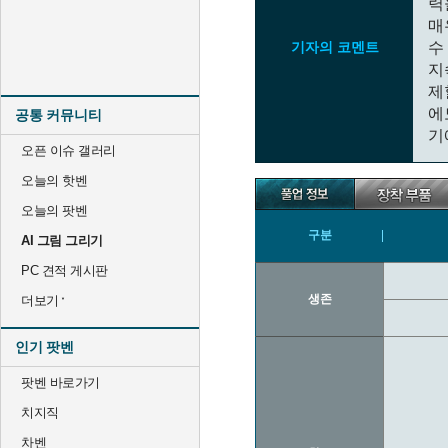
력
매
기자의 코멘트
수
지
제
에
공통 커뮤니티
기
오픈 이슈 갤러리
오늘의 핫벤
오늘의 팟벤
구분
AI 그림 그리기
PC 견적 게시판
생존
더보기
인기 팟벤
팟벤 바로가기
치지직
차벤