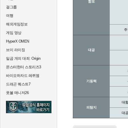
함포
걸그룹
여행
해외게임정보
주
게임 영상
HyperX OMEN
브이 라이징
대공
일곱 개의 대죄: Origin
몬스터헌터 스토리즈3
바이오하자드 레퀴엠
기동력
드래곤 퀘스트7
풋볼 매니저26
대함
피탐지
대공