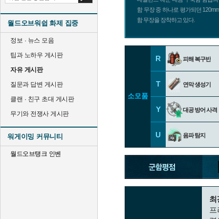
함 무장 중 하나로 평가되던 120mm
함 무장을 장착하고 있다.
월드오브워쉽 화제 집중
정보 · 뉴스 모음
팁과 노하우 게시판
R
피해 복구반
자유 게시판
T
질문과 답변 게시판
연막 생성기
소모품
클랜 · 친구 초대 게시판
Y
대공 방어 사격
무기와 전쟁사 게시판
U
음파 탐지
워게이밍 커뮤니티
월드오브탱크 인벤
최
프