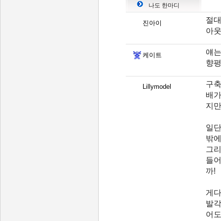
나도 한마디
절대
진아이
아웃
얘는
케이트
향평
구축
Lillymodel
배가
지만
일단
밖에
그리
들어
까!
게다
발각
어도