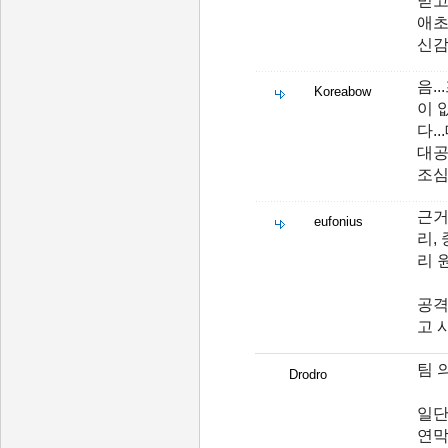
믿고
애초
신감
음.
Koreabow
이 
다.
대공
조심
근거
eufonius
리,
리 
공격
고 
팀 
Drodro
일단
연막