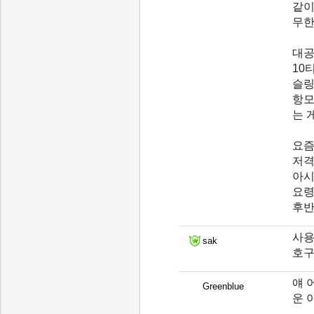
같이
무한
대공
10
슬링
항모
는 게
요즘
저격
아시
요령
후반
사용
sak
호구
얘 
Greenblue
운 