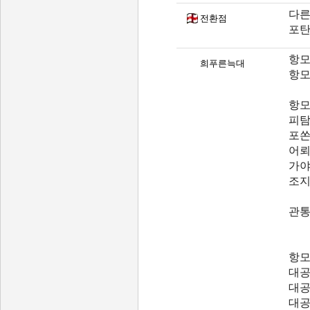
다른
전환점
포탄
항모
희푸른늑대
항모
항모
피탐
포쏜
어뢰
가
조지
관통
항모
대공
대공
대공