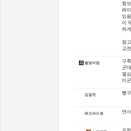
항모
레이
있음
이 
하게
참고
교전
구축
별빛바람
군대
열심
미군
빵구
김질럿
연사
레오파드원
프랑