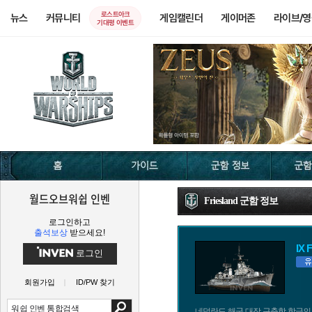
로스트아크
뉴스
커뮤니티
게임캘린더
게이머존
라이브/
기대평 이벤트
월드오브워쉽 인벤
Friesland 군함 정보
로그인하고
출석보상
받으세요!
IX 
로그인
회원가입
ID/PW 찾기
네덜란드 해군 대잠 구축함 함급의 