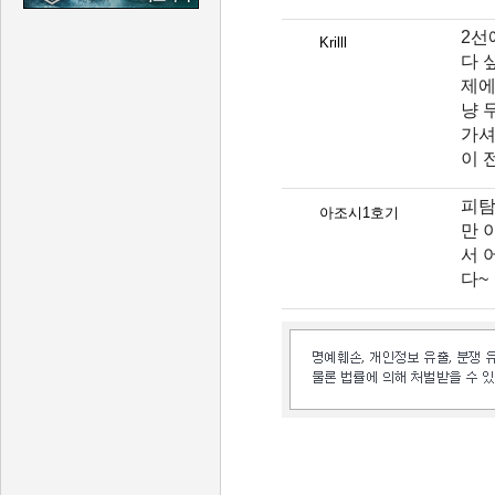
2선
Krilll
다 
제에
냥 
가셔
이 
피탐
아조시1호기
만 
서 
다~