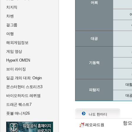
어뢰
치지직
차벤
걸그룹
여행
대공
해외게임정보
게임 영상
HyperX OMEN
기동력
브이 라이징
일곱 개의 대죄: Origin
대함
몬스터헌터 스토리즈3
피탐지
바이오하자드 레퀴엠
대공
드래곤 퀘스트7
풋볼 매니저26
나도 한마디
항모
레오파드원