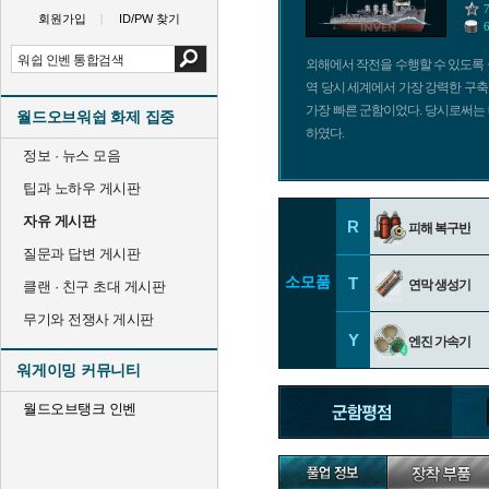
회원가입
ID/PW 찾기
외해에서 작전을 수행할 수 있도록 
역 당시 세계에서 가장 강력한 구
가장 빠른 군함이었다. 당시로써는
월드오브워쉽 화제 집중
하였다.
정보 · 뉴스 모음
팁과 노하우 게시판
자유 게시판
R
피해 복구반
질문과 답변 게시판
소모품
T
연막 생성기
클랜 · 친구 초대 게시판
무기와 전쟁사 게시판
Y
엔진 가속기
워게이밍 커뮤니티
월드오브탱크 인벤