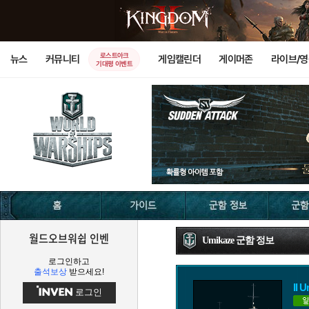
로스트아크
뉴스
커뮤니티
게임캘린더
게이머존
라이브/
기대평 이벤트
월드오브워쉽 인벤
Umikaze 군함 정보
로그인하고
출석보상
받으세요!
II 
로그인