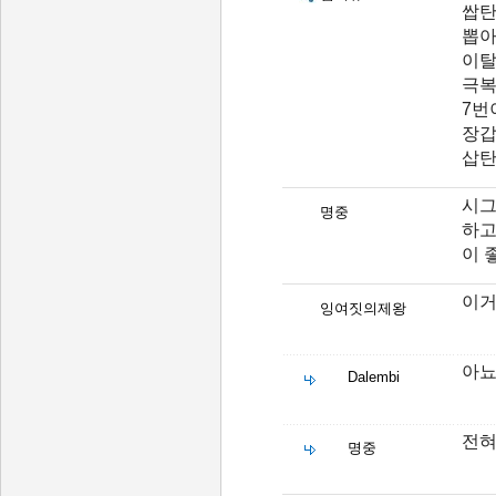
쌉탄
뽑아
이탈
극복
7번
장갑
삽탄
시그
명중
하고
이 
이거
잉여짓의제왕
아뇨
Dalembi
전혀
명중