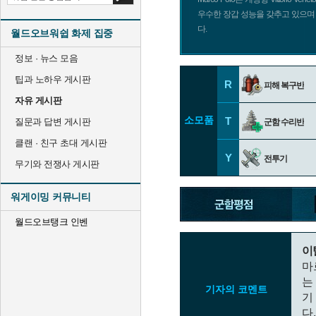
우수한 장갑 성능을 갖추고 있으며
다.
월드오브워쉽 화제 집중
정보 · 뉴스 모음
팁과 노하우 게시판
R
피해 복구반
자유 게시판
소모품
T
질문과 답변 게시판
군함 수리반
클랜 · 친구 초대 게시판
Y
전투기
무기와 전쟁사 게시판
워게이밍 커뮤니티
월드오브탱크 인벤
이
마
는
기자의 코멘트
기
다