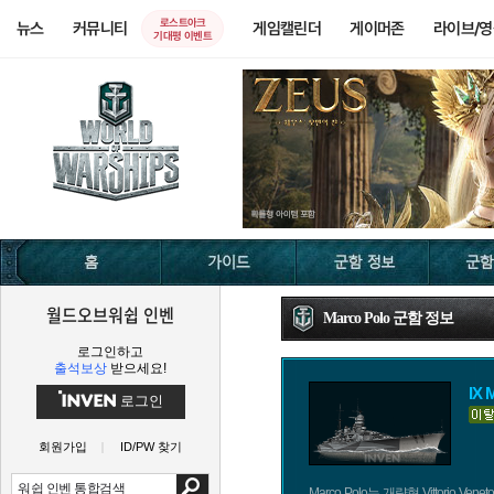
로스트아크
뉴스
커뮤니티
게임캘린더
게이머존
라이브/
기대평 이벤트
월드오브워쉽 인벤
Marco Polo 군함 정보
로그인하고
출석보상
받으세요!
IX 
로그인
회원가입
ID/PW 찾기
Marco Polo는 개량형 Vittorio