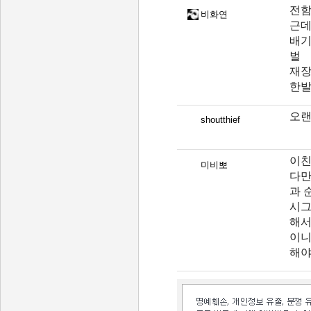
전함
비화연
근데
배기
벌
재장
한발
오랜
shoutthief
이친
미비뽀
다만
과 
시그
해서
이니
해야