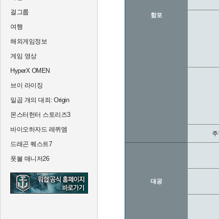
걸그룹
함포
여행
해외게임정보
게임 영상
HyperX OMEN
브이 라이징
일곱 개의 대죄: Origin
몬스터헌터 스토리즈3
바이오하자드 레퀴엠
주
드래곤 퀘스트7
풋볼 매니저26
대공