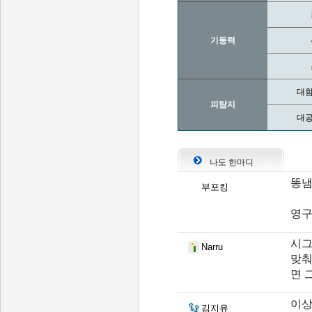
기동력
대함
피탐지
대공
나도 한마디
똥냄
부포킹
영구
시그
Narru
맞춰
면 
이상
김지유