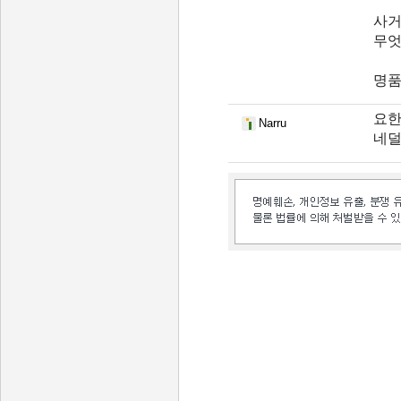
사거
무엇
명품
요한
Narru
네덜