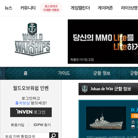
로스트아크
뉴스
커뮤니티
게임캘린더
게이머존
라이브/
기대평 이벤트
월드오브워쉽 인벤
Johan de Witt 군함 정보
로그인하고
출석보상
받으세요!
IX 
로그인
회원가입
ID/PW 찾기
1047 project의 순양함으로 크기