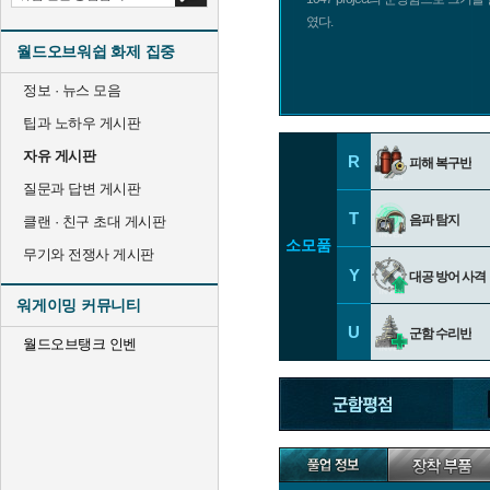
였다.
월드오브워쉽 화제 집중
정보 · 뉴스 모음
팁과 노하우 게시판
자유 게시판
R
피해 복구반
질문과 답변 게시판
T
음파 탐지
클랜 · 친구 초대 게시판
소모품
무기와 전쟁사 게시판
Y
대공 방어 사격
워게이밍 커뮤니티
U
군함 수리반
월드오브탱크 인벤