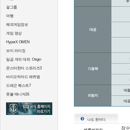
주
걸그룹
여행
해외게임정보
대공
게임 영상
HyperX OMEN
브이 라이징
일곱 개의 대죄: Origin
몬스터헌터 스토리즈3
기동력
바이오하자드 레퀴엠
드래곤 퀘스트7
대함
풋볼 매니저26
피탐지
대공
나도 한마디
잠수
배를버려라