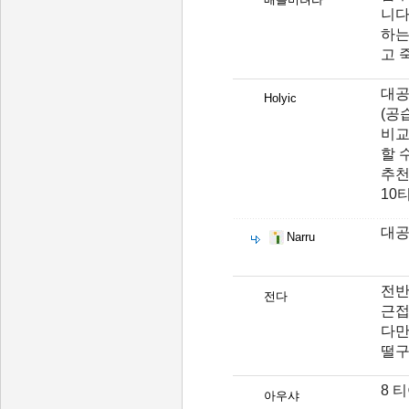
니다
하는
고 
대공
Holyic
(공
비교
할 
추천
10
대공
Narru
전반
전다
근접
다만
떨구
8 
아우샤