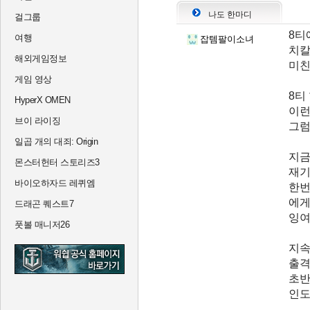
나도 한마디
걸그룹
8티
여행
잡템팔이소녀
치칼
해외게임정보
미친
게임 영상
8티
HyperX OMEN
이런
브이 라이징
그럼
일곱 개의 대죄: Origin
지금
몬스터헌터 스토리즈3
재기
바이오하자드 레퀴엠
한번
에게
드래곤 퀘스트7
잉여
풋볼 매니저26
지속
출격
초반
인도