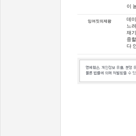
이 
데미
잉여짓의제왕
느려
재기
중할
다 