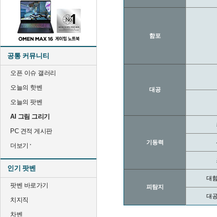
함포
공통 커뮤니티
오픈 이슈 갤러리
오늘의 핫벤
대공
오늘의 팟벤
AI 그림 그리기
PC 견적 게시판
기동력
더보기
인기 팟벤
대함
팟벤 바로가기
피탐지
대공
치지직
차벤