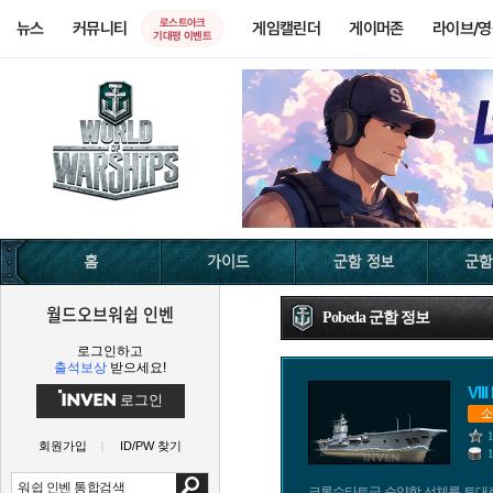
로스트아크
뉴스
커뮤니티
게임캘린더
게이머존
라이브/
기대평 이벤트
월드오브워쉽 인벤
Pobeda 군함 정보
로그인하고
출석보상
받으세요!
VII
로그인
회원가입
ID/PW 찾기
크론슈타트급 순양함 선체를 토대로