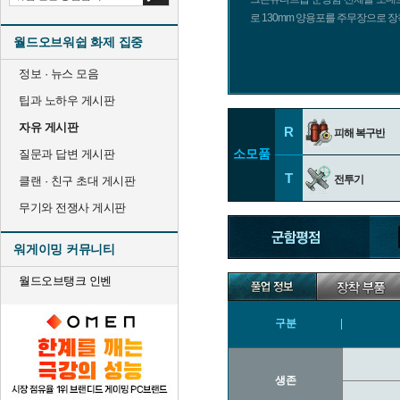
로 130mm 양용포를 주무장으로 
월드오브워쉽 화제 집중
정보 · 뉴스 모음
팁과 노하우 게시판
자유 게시판
R
피해 복구반
소모품
질문과 답변 게시판
T
전투기
클랜 · 친구 초대 게시판
무기와 전쟁사 게시판
워게이밍 커뮤니티
월드오브탱크 인벤
구분
생존