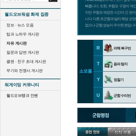
빠릅니다. 또한, 주함포 구경이 약
지만 주함포 재장전 시간이 긴 편
월드오브워쉽 화제 집중
니다. 다른 초군함과 달리 해당 순
정보 · 뉴스 모음
없으나 군함 성능이 우수한 편입니다
팁과 노하우 게시판
자유 게시판
R
피해 복구반
질문과 답변 게시판
클랜 · 친구 초대 게시판
T
음파 탐지
무기와 전쟁사 게시판
소모품
Y
정찰기
워게이밍 커뮤니티
U
월드오브탱크 인벤
군함 수리반