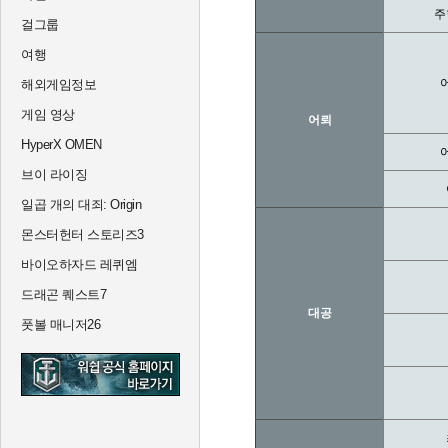
주
걸그룹
여행
해외게임정보
게임 영상
어뢰
HyperX OMEN
브이 라이징
일곱 개의 대죄: Origin
몬스터헌터 스토리즈3
바이오하자드 레퀴엠
드래곤 퀘스트7
대공
풋볼 매니저26