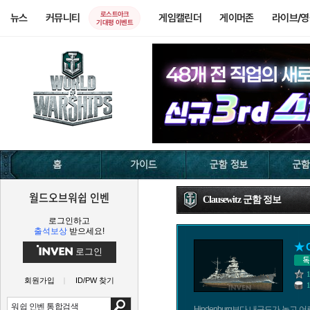
로스트아크
뉴스
커뮤니티
게임캘린더
게이머존
라이브/
기대평 이벤트
월드오브워쉽 인벤
Clausewitz 군함 정보
로그인하고
출석보상
받으세요!
★ C
로그인
회원가입
ID/PW 찾기
Hindenburg보다 내구도가 높고 