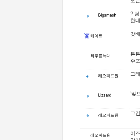
오는
? 
Bigsmash
한
갓배
케이트
튼튼
희푸른늑대
주포
그래
레오파드원
'맞
Lizzard
그건
레오파드원
이즈
레오파드원