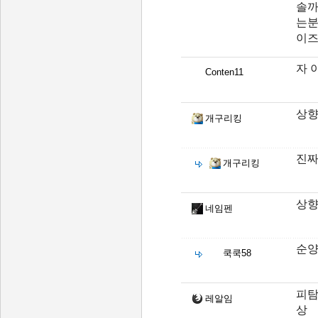
솔까
는분
이즈
자 
Conten11
상향
개구리킹
진짜
개구리킹
상향
네임펜
순양
쿡쿡58
피탐
레알임
상