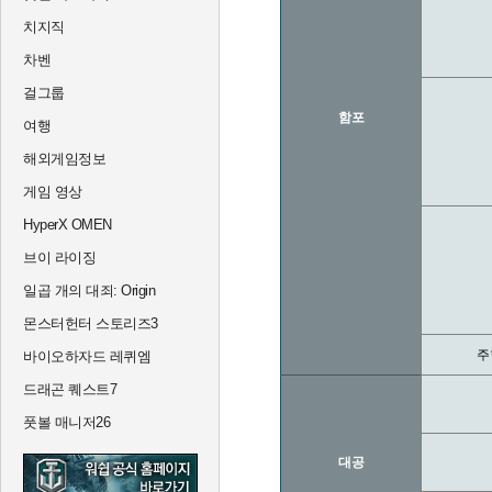
치지직
차벤
걸그룹
함포
여행
해외게임정보
게임 영상
HyperX OMEN
브이 라이징
일곱 개의 대죄: Origin
몬스터헌터 스토리즈3
주
바이오하자드 레퀴엠
드래곤 퀘스트7
풋볼 매니저26
대공