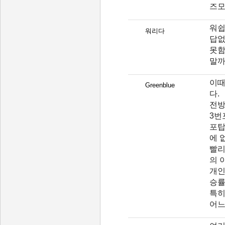
즈모
워쉽
워리다
답없
못함
말
이때
Greenblue
다.
전방
3번
포탑
에 
빨리
의 
개인
승률
특히
어느