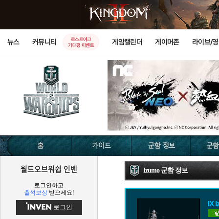
로스트아크
뉴스
커뮤니티
게임캘린더
게이머존
라이브/
기대평 이벤트
월드오브워쉽 인벤
Izumo 군함 정보
로그인하고
출석보상
받으세요!
IX 
로그인