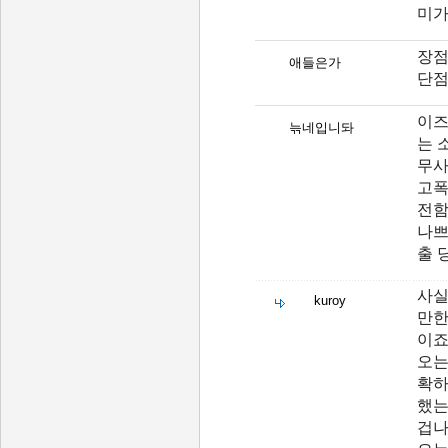
미가
장점
애들은가
단점
이즈
늒네입니돠
는 
무사
고폭
전함
나쁘
출 
사실
kuroy
만한
이죠
오는
확하
했는
겁나