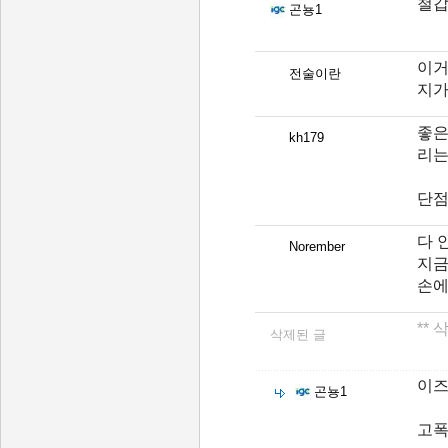
철갑
곤뇽1
이거
전술이란
지가
좋은
kh179
리는
단점
다 
Norember
지금
손에
**
삭제된 글
이즈
곤뇽1
고폭