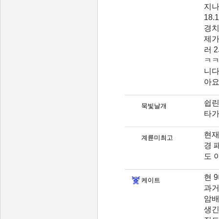
지나
18
경치
제가
러 
ㅋㅋ
니다
아요
쉽린
묵빛날개
타가
현재
계륜미최고
경 
도 
현 
케이트
과거
암배
생긴