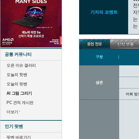
전
기자의 코멘트
자
는
는
공통 커뮤니티
구분
오픈 이슈 갤러리
오늘의 핫벤
생존
오늘의 팟벤
AI 그림 그리기
어뢰 방
PC 견적 게시판
더보기
인기 팟벤
팟벤 바로가기