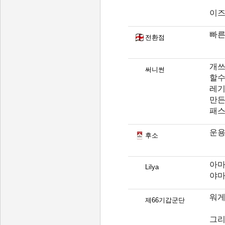
이즈
빠른
전환점
개쓰
써니썬
할수
레기
만든
패스
운용
후소
아마
Lilya
야마
워게
제66기갑군단
그리고