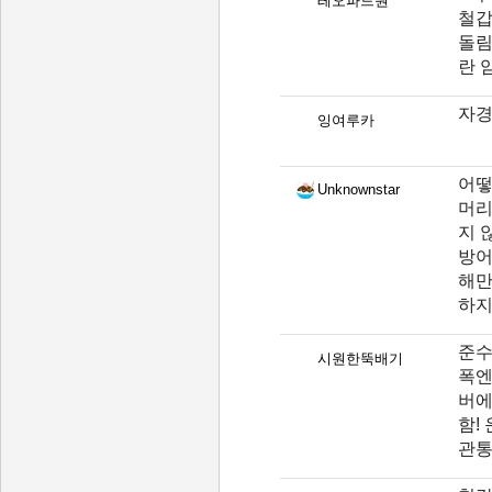
레오파드원
철갑
돌림
란 
자경
잉여루카
어떻
Unknownstar
머리
지 
방어
해만
하지
준수
시원한뚝배기
폭엔
버에
함!
관통