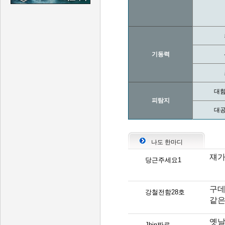
기동력
대함
피탐지
대공
나도 한마디
쟤가
당근주세요1
구데
강철전함28호
같은
옛날
Jhin짜로