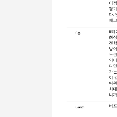
이정
평가
다.
빼고
9티
6손
최상
전함
방어
느린
역티
다만
가는
이 
팀원
최대
니
버프
Gantri