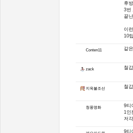
후방
3번
끝
이런
10
같은
Conten11
철갑
zack
철갑
지옥불조선
9티
청풍명화
1인
저각
9티