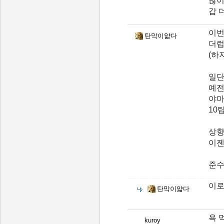
많이
갑 
이번
탄막이얇다
더럽
(하
일단
예전
야마
10
상향
이젠
준수
이로
탄막이얇다
욕 
kuroy