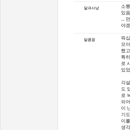
소뽕
달과사냥
있
..
야
워십
달콤꿈
모아
했고
특히
로 
있었
각설
도 
로 
되어
이 
기도
이를
생각