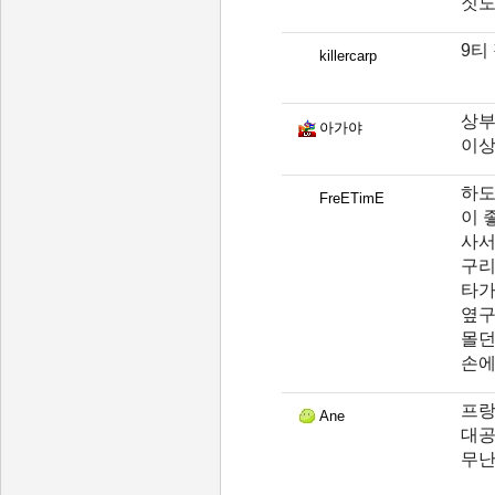
짓도
9티
killercarp
상부
아가야
이상
하도
FreETimE
이 
사서
구리
타가
옆구
몰던
손에
프랑
Ane
대공
무난