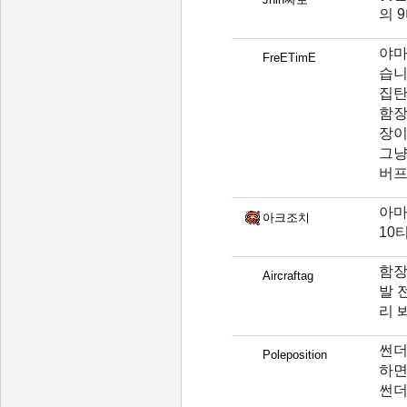
의 
야마
FreETimE
습니
집탄
함장
장이
그냥
버프
아마
아크조치
10
함장
Aircraftag
발 
리 
썬더
Poleposition
하면
썬더