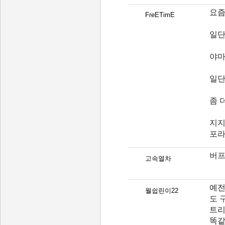
요즘
FreETimE
일단
야마
일단
좀 
지지
포라
버프
고속열차
예전
월쉽린이22
도 
트리
똑같