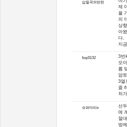
여기
삽질국의반란
제 
을 
의 
상향
아왔
다.
지금
3번
Iiuy0132
모아
름 
얌토
3열
줌 
처가
선두
슈퍼마리o
에 
절대
방에