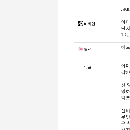
AMEN
아마
비화연
단지
10
헤드
펄서
아마
듀클
갑)
첫 
명하
덕분
전티
무엇
은 
해