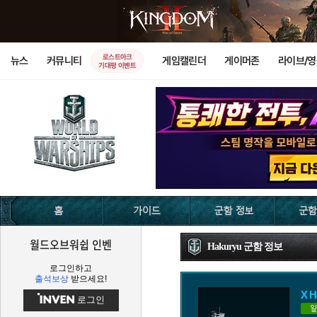
로스트아크
뉴스
커뮤니티
게임캘린더
게이머존
라이브/
기대평 이벤트
월드오브워쉽 인벤
Hakuryu 군함 정보
로그인하고
출석보상
받으세요!
X H
로그인