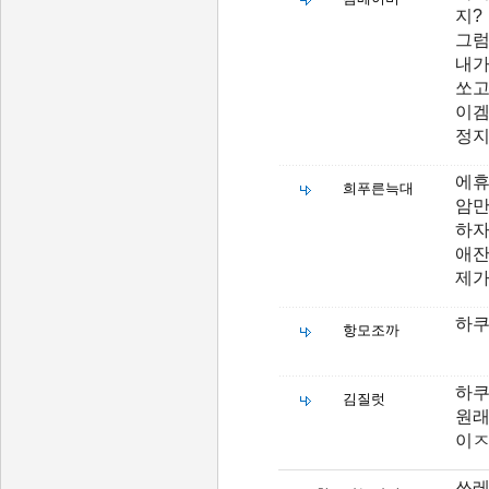
지?
그럼
내가
쏘고
이겜
정지
에휴
희푸른늑대
암만
하
애잔
제가
하쿠
항모조까
하쿠
김질럿
원래
이ㅈ
쓰레