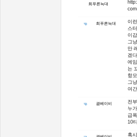
http
희푸른늑대
com
이런
희푸른늑대
스터
이감
그냥
만 
겠
에임
는 
항모
그냥
여간
전부
괌베이비
누가
급폭
10
혹시
괌베이비