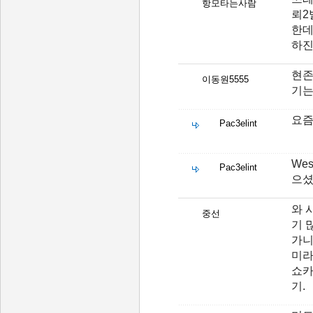
항모타는사람
뢰2
한데
하
현존
이동원5555
기는
요즘
Pac3elint
We
Pac3elint
으셨
와 
중선
기 
가니
미라
쇼카
기.