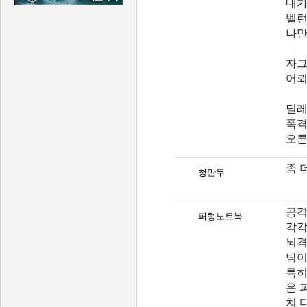
내가
벨런
나만
자그
어뢰
딜레
폭격
오른
좀 
청만두
공격
퍼렁노트북
각각
뇌격
탐이
특히
은 
쳐 