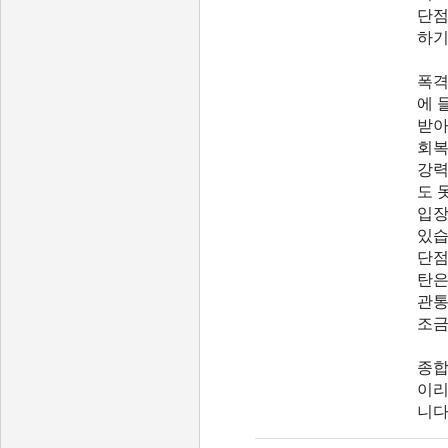
단점
하기
폭격
에 
받아
회복
강력
도 
입장
있습
단점
탄은
관통
조금
종합
이리
니다