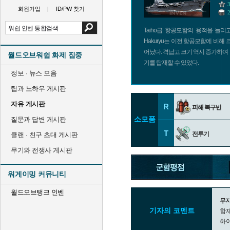
회원가입
ID/PW 찾기
Taiho급 항공모함의 용적을 늘
Hakuryu는 이전 항공모함에 비해 
어났다. 격납고 크기 역시 증가하여
월드오브워쉽 화제 집중
기를 탑재할 수 있었다.
정보 · 뉴스 모음
팁과 노하우 게시판
자유 게시판
R
피해 복구반
소모품
질문과 답변 게시판
T
전투기
클랜 · 친구 초대 게시판
무기와 전쟁사 게시판
워게이밍 커뮤니티
월드오브탱크 인벤
무지
기자의 코멘트
함재
하이