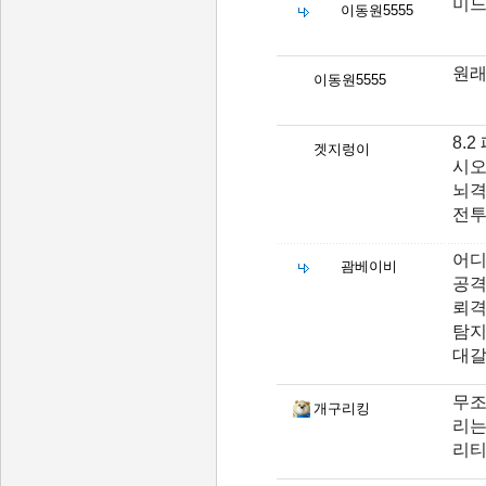
미드
이동원5555
원래
이동원5555
8.
겟지렁이
시
뇌격
전투
어디
괌베이비
공격
뢰격
탐지
대갈
무조
개구리킹
리는
리티