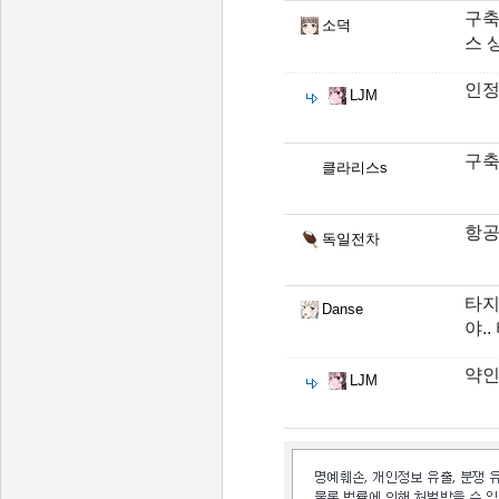
구축
소덕
스 
인정
LJM
구축
클라리스s
항공
독일전차
타지
Danse
야.
약인
LJM