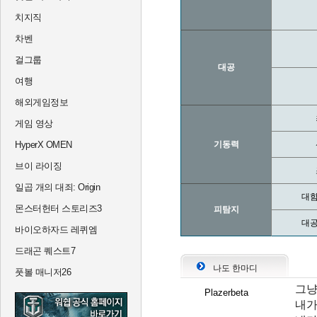
치지직
차벤
걸그룹
대공
여행
해외게임정보
게임 영상
HyperX OMEN
기동력
브이 라이징
일곱 개의 대죄: Origin
대함
몬스터헌터 스토리즈3
피탐지
대공
바이오하자드 레퀴엠
드래곤 퀘스트7
나도 한마디
풋볼 매니저26
그냥
Plazerbeta
내가