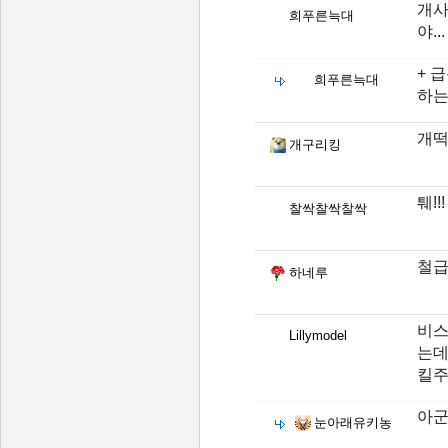
개사
희푸른늑대
야...
+ 
희푸른늑대
하
개떡
개구리킹
퉤!!!
찰싹찰싹찰싹
철급
하네루
비스
Lillymodel
는데
킬주
아군
눈아래유키농