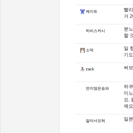
빨리
케이트
거 
분노
히비스커시
할 
일 
소덕
기도
써보
zack
하쿠
먼지많은송파
미노
요.
께
일본
알아서모혀